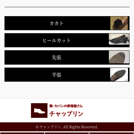
カカト
ヒールカット
先張
半張
© チャップリン. All Rights Reserved.