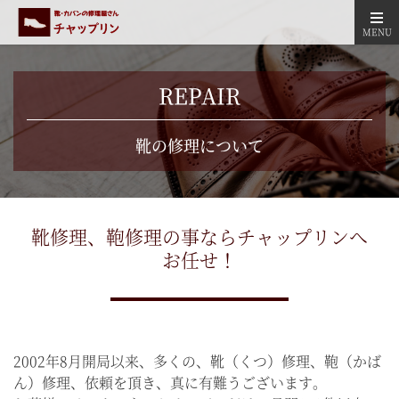
MENU
REPAIR
靴の修理について
靴修理、鞄修理の事ならチャップリンへ
お任せ！
2002年8月開局以来、多くの、靴（くつ）修理、鞄（かば
ん）修理、依頼を頂き、真に有難うございます。